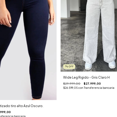
7
%
OFF
Wide Leg Rigido - Gris Claro H
$29.999,00
$27.999,00
$26.599,05
con
Transferencia bancaria
tizado tiro alto Azul Oscuro.
.999,00
nsferencia bancaria