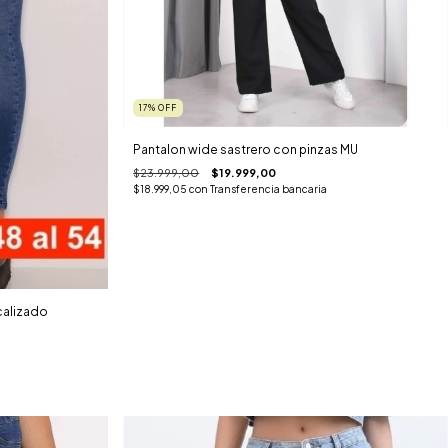
17
%
OFF
Pantalon wide sastrero con pinzas MU
$23.999,00
$19.999,00
$18.999,05
con
Transferencia bancaria
calizado