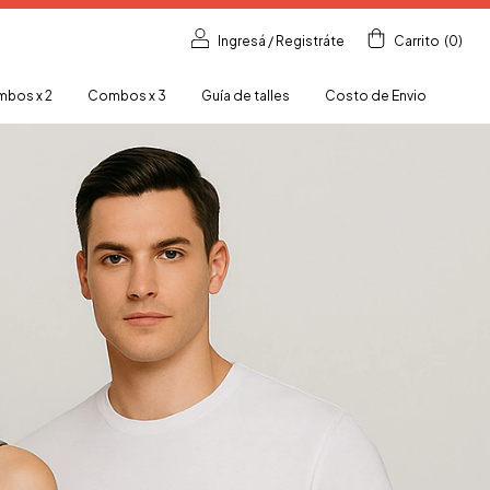
Ingresá
/
Registráte
Carrito
(
0
)
bos x 2
Combos x 3
Guía de talles
Costo de Envio