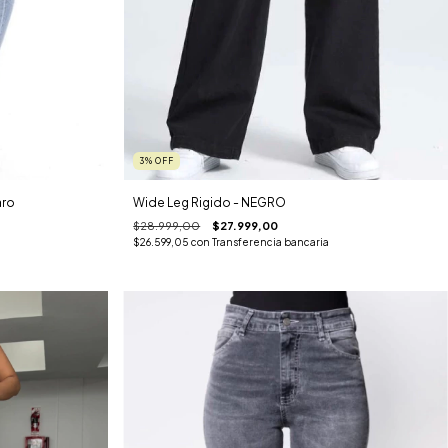
3
%
OFF
aro
Wide Leg Rigido - NEGRO
$28.999,00
$27.999,00
$26.599,05
con
Transferencia bancaria