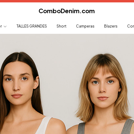
ComboDenim.com
er
TALLES GRANDES
Short
Camperas
Blazers
Com