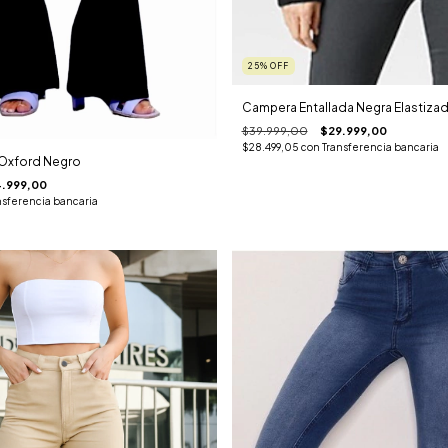
25
%
OFF
Campera Entallada Negra Elastiza
$39.999,00
$29.999,00
$28.499,05
con
Transferencia bancaria
 Oxford Negro
.999,00
nsferencia bancaria