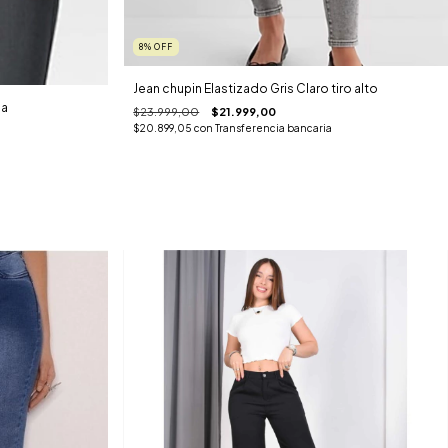
8
%
OFF
Jean chupin Elastizado Gris Claro tiro alto
da
$23.999,00
$21.999,00
$20.899,05
con
Transferencia bancaria