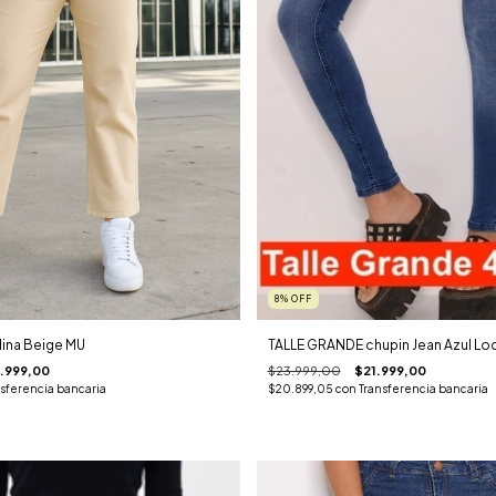
8
%
OFF
ina Beige MU
TALLE GRANDE chupin Jean Azul Lo
.999,00
$23.999,00
$21.999,00
nsferencia bancaria
$20.899,05
con
Transferencia bancaria