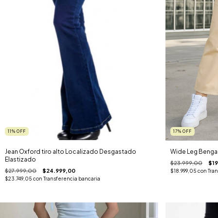
11
%
OFF
17
%
OFF
Jean Oxford tiro alto Localizado Desgastado
Wide Leg Bengal
Elastizado
$23.999,00
$19
$27.999,00
$24.999,00
$18.999,05
con
Tra
$23.749,05
con
Transferencia bancaria