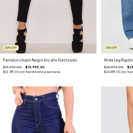
20
%
OFF
13
%
OFF
Pantalon chupin Negro tiro alto Elastizado
Wide Leg Rigido
$19.999,00
$15.999,00
$29.999,00
$25
$15.199,05
con
Transferencia bancaria
$24.699,05
con
Tra