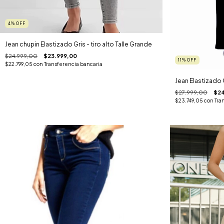
4
%
OFF
Jean chupin Elastizado Gris - tiro alto Talle Grande
$24.999,00
$23.999,00
11
%
OFF
$22.799,05
con
Transferencia bancaria
Jean Elastizado
$27.999,00
$24
$23.749,05
con
Tra