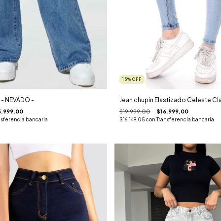
15
%
OFF
 - NEVADO -
Jean chupin Elastizado Celeste Cl
.999,00
$19.999,00
$16.999,00
nsferencia bancaria
$16.149,05
con
Transferencia bancaria