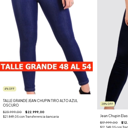
4
%
OFF
TALLE GRANDE JEAN CHUPIN TIRO ALTO AZUL
28
%
OFF
OSCURO
$23.999,00
$22.999,00
Jean Chupin Elas
$21.849,05
con
Transferencia bancaria
$17.999,00
$12
$12.349,05
con
Tra