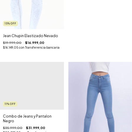
15
%
OFF
Jean Chupin Elastizado Nevado
$19.999,00
$16.999,00
$16.149,05
con
Transferencia bancaria
11
%
OFF
Combo de Jeans y Pantalon
Negro
$35.999,00
$31.999,00