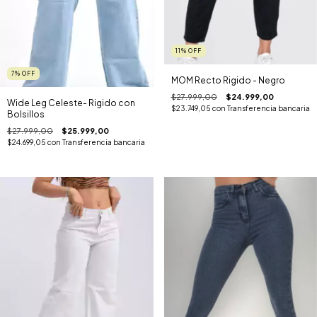
11
%
OFF
7
%
OFF
MOM Recto Rigido - Negro
$27.999,00
$24.999,00
Wide Leg Celeste- Rigido con
$23.749,05
con
Transferencia bancaria
Bolsillos
$27.999,00
$25.999,00
$24.699,05
con
Transferencia bancaria