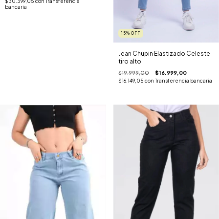
$30.399,05
con
Transferencia
bancaria
15
%
OFF
Jean Chupin Elastizado Celeste
tiro alto
$19.999,00
$16.999,00
$16.149,05
con
Transferencia bancaria