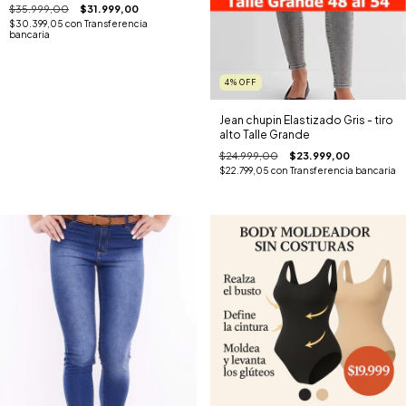
$35.999,00
$31.999,00
$30.399,05
con
Transferencia
bancaria
4
%
OFF
Jean chupin Elastizado Gris - tiro
alto Talle Grande
$24.999,00
$23.999,00
$22.799,05
con
Transferencia bancaria