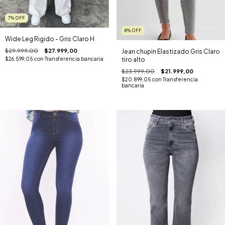
7
%
OFF
8
%
OFF
Wide Leg Rigido - Gris Claro H
$29.999,00
$27.999,00
Jean chupin Elastizado Gris Claro
$26.599,05
con
Transferencia bancaria
tiro alto
$23.999,00
$21.999,00
$20.899,05
con
Transferencia
bancaria