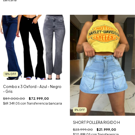
18
%
OFF
Combo x 3 Oxford - Azul - Negro
- Gris
$89.000,00
$72.999,00
$69.349,05
con
Transferencia bancaria
8
%
OFF
SHORT POLLERA RIGIDO H
$23.999,00
$21.999,00
$20.899,05
con
Transferencia