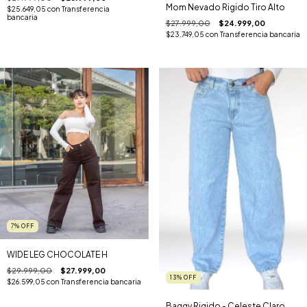
Mom Nevado Rigido Tiro Alto
$25.649,05
con
Transferencia
bancaria
$27.999,00
$24.999,00
$23.749,05
con
Transferencia bancaria
7
%
OFF
WIDE LEG CHOCOLATE H
$29.999,00
$27.999,00
13
%
OFF
$26.599,05
con
Transferencia bancaria
Baggy Rigido - Celeste Claro