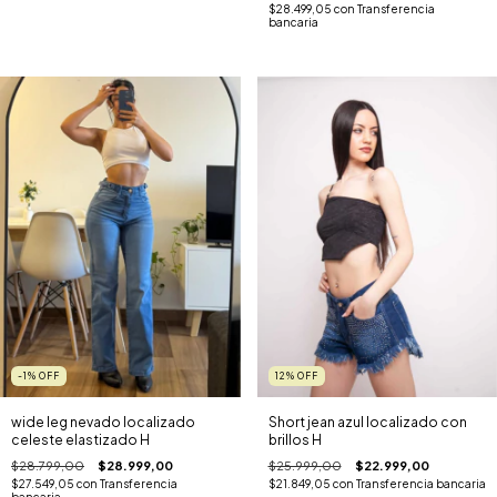
$28.499,05
con
Transferencia
bancaria
-1
%
OFF
12
%
OFF
wide leg nevado localizado
Short jean azul localizado con
celeste elastizado H
brillos H
$28.799,00
$28.999,00
$25.999,00
$22.999,00
$27.549,05
con
Transferencia
$21.849,05
con
Transferencia bancaria
bancaria