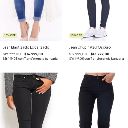
15
%
OFF
15
%
OFF
Jean Elastizado Localizado
Jean Chupin Azul Oscuro
$19.999,00
$16.999,00
$19.999,00
$16.999,00
$16.149,05
con
Transferencia bancaria
$16.149,05
con
Transferencia bancaria