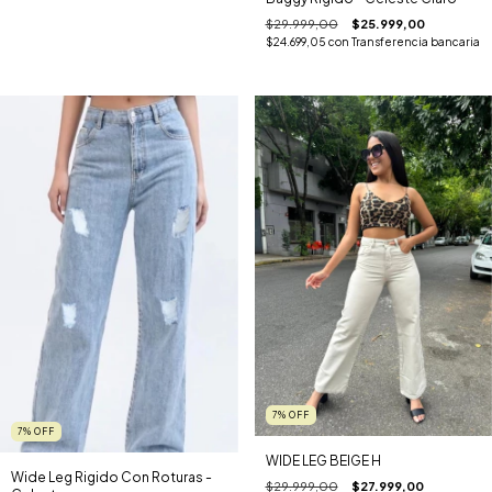
$29.999,00
$25.999,00
$24.699,05
con
Transferencia bancaria
7
%
OFF
7
%
OFF
WIDE LEG BEIGE H
Wide Leg Rigido Con Roturas -
$29.999,00
$27.999,00