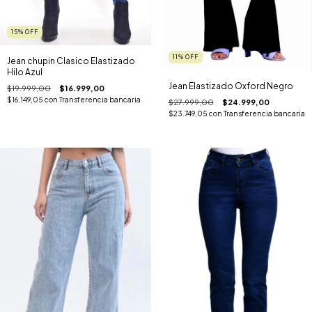
15
%
OFF
11
%
OFF
Jean chupin Clasico Elastizado
Hilo Azul
Jean Elastizado Oxford Negro
$19.999,00
$16.999,00
$16.149,05
con
Transferencia bancaria
$27.999,00
$24.999,00
$23.749,05
con
Transferencia bancaria