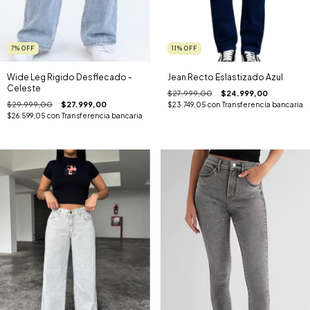
7
%
OFF
11
%
OFF
Wide Leg Rigido Desflecado -
Jean Recto Eslastizado Azul
Celeste
$27.999,00
$24.999,00
$29.999,00
$27.999,00
$23.749,05
con
Transferencia bancaria
$26.599,05
con
Transferencia bancaria