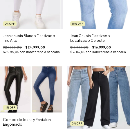
0
%
OFF
15
%
OFF
Jean chupin Blanco Elastizado
Jean Chupin Elastizado
Tiro Alto
Localizado Celeste
$24.999,00
$24.999,00
$19.999,00
$16.999,00
$23.749,05
con
Transferencia bancaria
$16.149,05
con
Transferencia bancaria
11
%
OFF
Combo de Jeans y Pantalon
0
%
OFF
Engomado