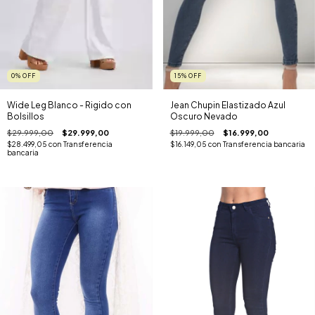
15
%
OFF
0
%
OFF
Jean Chupin Elastizado Azul
Wide Leg Blanco - Rigido con
Oscuro Nevado
Bolsillos
$19.999,00
$16.999,00
$29.999,00
$29.999,00
$16.149,05
con
Transferencia bancaria
$28.499,05
con
Transferencia
bancaria