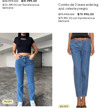
$35.999,00
$31.999,00
Combo de 3 Jeans wide leg,
$30.399,05
con
Transferencia
bancaria
azul, celeste y negro.
$79.990,00
$79.990,00
$75.990,50
con
Transferencia
bancaria
7
%
OFF
4
%
OFF