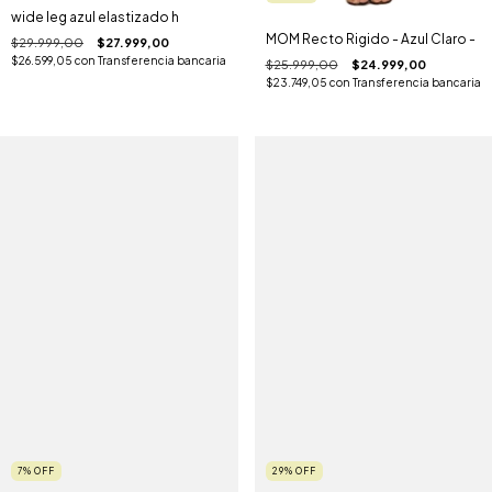
wide leg azul elastizado h
MOM Recto Rigido - Azul Claro -
$29.999,00
$27.999,00
$26.599,05
con
Transferencia bancaria
$25.999,00
$24.999,00
$23.749,05
con
Transferencia bancaria
7
%
OFF
29
%
OFF