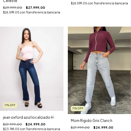
Celeste
$26.599,05
con
Transferencia bancaria
$29.999,00
$27.999,00
$26.599,05
con
Transferencia bancaria
11
%
OFF
11
%
OFF
jean oxford azul localizado H
Mom Rigido Gris Claro h
$27.999,00
$24.999,00
$27.999,00
$24.999,00
$23.749,05
con
Transferencia bancaria