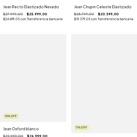
Jean Recto Elastizado Nevado
Jean Chupin Celeste Elastizado
$27.999,00
$25.999,00
$28.799,00
$20.399,00
$24.699,05
con
Transferencia bancaria
$19.379,05
con
Transferencia bancaria
10
%
OFF
11
%
OFF
Jean Oxford blanco
$29.999,00
$26.999,00