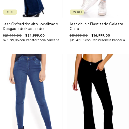
11
%
OFF
15
%
OFF
Jean Oxford tiro alto Localizado
Jean chupin Elastizado Celeste
Desgastado Elastizado
Claro
$27.999,00
$24.999,00
$19.999,00
$16.999,00
$23.749,05
con
Transferencia bancaria
$16.149,05
con
Transferencia bancaria