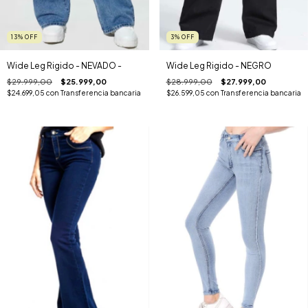
13
%
OFF
3
%
OFF
Wide Leg Rigido - NEVADO -
Wide Leg Rigido - NEGRO
$29.999,00
$25.999,00
$28.999,00
$27.999,00
$24.699,05
con
Transferencia bancaria
$26.599,05
con
Transferencia bancaria