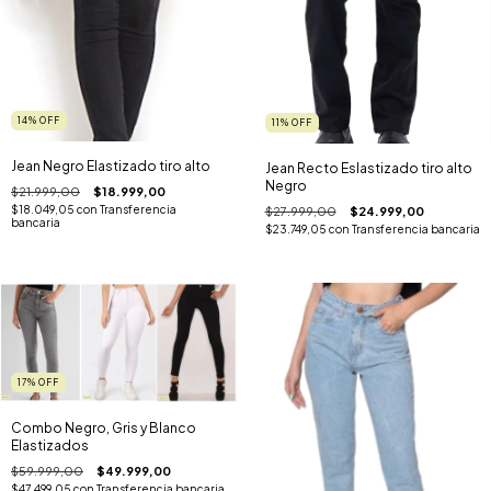
14
%
OFF
11
%
OFF
Jean Negro Elastizado tiro alto
Jean Recto Eslastizado tiro alto
Negro
$21.999,00
$18.999,00
$18.049,05
con
Transferencia
$27.999,00
$24.999,00
bancaria
$23.749,05
con
Transferencia bancaria
17
%
OFF
Combo Negro, Gris y Blanco
Elastizados
$59.999,00
$49.999,00
$47.499,05
con
Transferencia bancaria