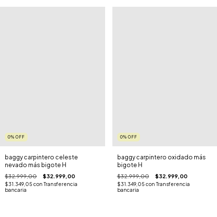
0
%
OFF
0
%
OFF
baggy carpintero celeste
baggy carpintero oxidado más
nevado más bigote H
bigote H
$32.999,00
$32.999,00
$32.999,00
$32.999,00
$31.349,05
con
Transferencia
$31.349,05
con
Transferencia
bancaria
bancaria