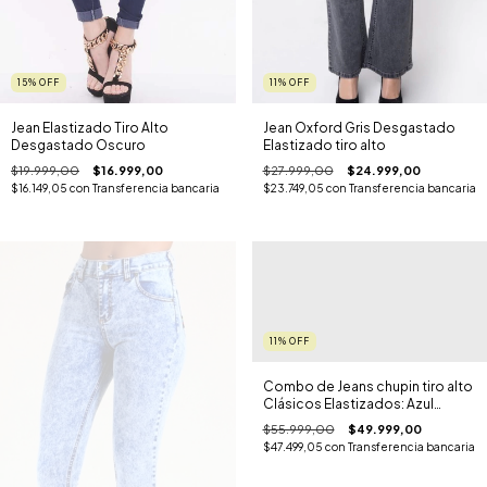
15
%
OFF
11
%
OFF
Jean Elastizado Tiro Alto
Jean Oxford Gris Desgastado
Desgastado Oscuro
Elastizado tiro alto
$19.999,00
$16.999,00
$27.999,00
$24.999,00
$16.149,05
con
Transferencia bancaria
$23.749,05
con
Transferencia bancaria
11
%
OFF
Combo de Jeans chupin tiro alto
Clásicos Elastizados: Azul
Localizado, Celeste y Azul
$55.999,00
$49.999,00
Oscuro
$47.499,05
con
Transferencia bancaria