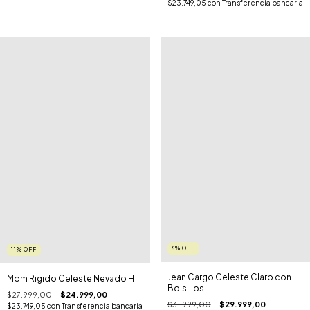
$23.749,05
con
Transferencia bancaria
6
%
OFF
11
%
OFF
Jean Cargo Celeste Claro con
Mom Rigido Celeste Nevado H
Bolsillos
$27.999,00
$24.999,00
$31.999,00
$29.999,00
$23.749,05
con
Transferencia bancaria