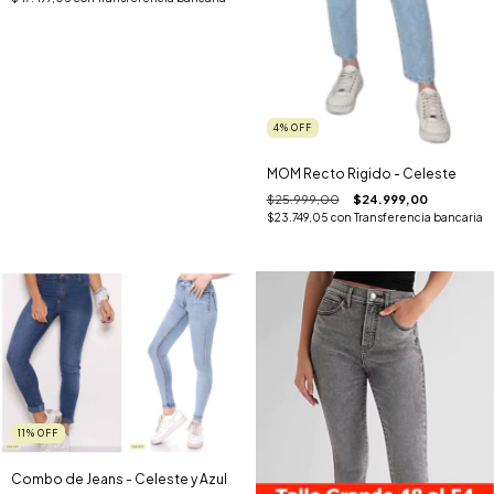
4
%
OFF
MOM Recto Rigido - Celeste
$25.999,00
$24.999,00
$23.749,05
con
Transferencia bancaria
11
%
OFF
Combo de Jeans - Celeste y Azul