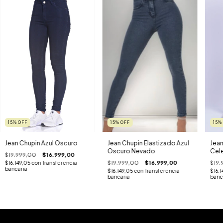
15
%
OFF
15
%
OFF
15
%
Jean Chupin Elastizado Azul
Jean Chupin Azul Oscuro
Jean
Oscuro Nevado
Cele
$19.999,00
$16.999,00
$19.999,00
$16.999,00
$19.
$16.149,05
con
Transferencia
bancaria
$16.149,05
con
Transferencia
$16.
bancaria
banc