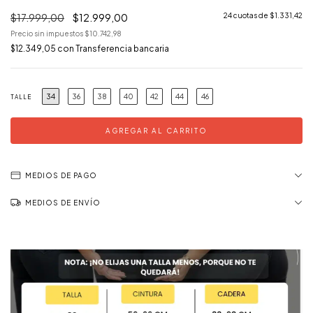
$17.999,00
$12.999,00
24
cuotas de
$1.331,42
Precio sin impuestos
$10.742,98
$12.349,05
con
Transferencia bancaria
34
36
38
40
42
44
46
TALLE
MEDIOS DE PAGO
MEDIOS DE ENVÍO