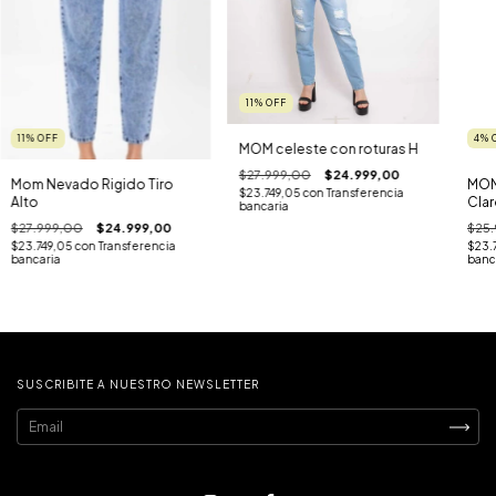
11
%
OFF
11
%
OFF
4
%
MOM celeste con roturas H
$27.999,00
$24.999,00
Mom Nevado Rigido Tiro
MOM 
$23.749,05
con
Transferencia
Alto
Clar
bancaria
$27.999,00
$24.999,00
$25.
$23.749,05
con
Transferencia
$23.
bancaria
banc
SUSCRIBITE A NUESTRO NEWSLETTER