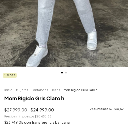
11
%
OFF
Inicio
.
Mujeres
.
Pantalones
.
Jeans
.
Mom Rigido Gris Claro h
Mom Rigido Gris Claro h
$27.999,00
$24.999,00
24
cuotas de
$2.560,52
Precio sin impuestos
$20.660,33
$23.749,05
con
Transferencia bancaria