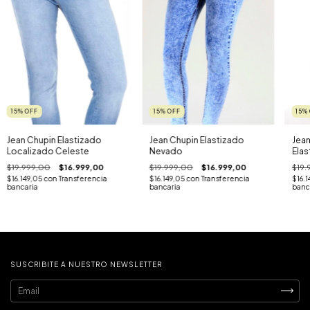
15
%
OFF
15
%
OFF
15
%
Jean Chupin Elastizado
Jean Chupin Elastizado
Jean
Localizado Celeste
Nevado
Elas
$19.999,00
$16.999,00
$19.999,00
$16.999,00
$19.
$16.149,05
con
Transferencia
$16.149,05
con
Transferencia
$16.
bancaria
bancaria
banc
SUSCRIBITE A NUESTRO NEWSLETTER