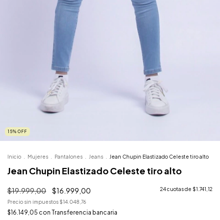
15
%
OFF
Inicio
.
Mujeres
.
Pantalones
.
Jeans
.
Jean Chupin Elastizado Celeste tiro alto
Jean Chupin Elastizado Celeste tiro alto
$19.999,00
$16.999,00
24
cuotas de
$1.741,12
Precio sin impuestos
$14.048,76
$16.149,05
con
Transferencia bancaria