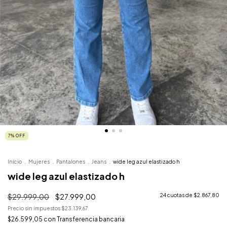
7
%
OFF
Inicio
.
Mujeres
.
Pantalones
.
Jeans
.
wide leg azul elastizado h
wide leg azul elastizado h
$29.999,00
$27.999,00
24
cuotas de
$2.867,80
Precio sin impuestos
$23.139,67
$26.599,05
con
Transferencia bancaria