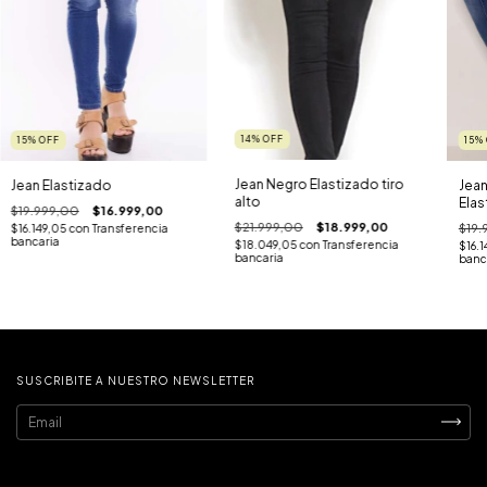
14
%
OFF
15
%
OFF
15
%
Jean Negro Elastizado tiro
Jean Elastizado
Jean
alto
Elas
$19.999,00
$16.999,00
$21.999,00
$18.999,00
$19.
$16.149,05
con
Transferencia
bancaria
$18.049,05
con
Transferencia
$16.
bancaria
banc
SUSCRIBITE A NUESTRO NEWSLETTER