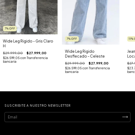
7
%
OFF
7
%
OFF
11
%
Wide Leg Rigido - Gris Claro
H
Wide Leg Rigido
Jean
$29.999,00
$27.999,00
Desflecado - Celeste
Loc
$26.599,05
con
Transferencia
Elas
bancaria
$29.999,00
$27.999,00
$27.
$26.599,05
con
Transferencia
$23.
bancaria
banc
SUSCRIBITE A NUESTRO NEWSLETTER