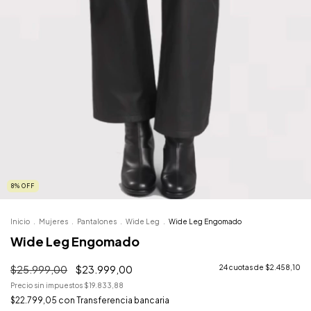
8
%
OFF
Inicio
.
Mujeres
.
Pantalones
.
Wide Leg
.
Wide Leg Engomado
Wide Leg Engomado
$25.999,00
$23.999,00
24
cuotas de
$2.458,10
Precio sin impuestos
$19.833,88
$22.799,05
con
Transferencia bancaria