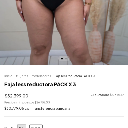
Inicio
.
Mujeres
.
Modeladores
.
Faja less reductora PACK X 3
Faja less reductora PACK X 3
$32.399,00
24
cuotas de
$3.318,47
Precio sin impuestos
$26.776,03
$30.779,05
con
Transferencia bancaria