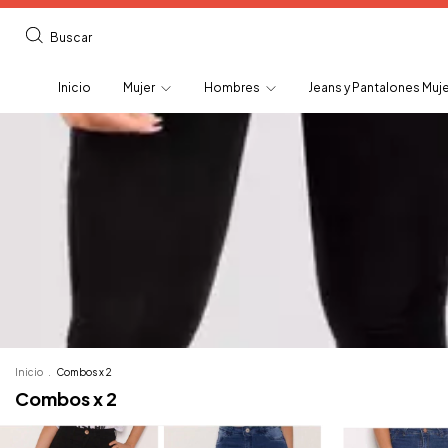
Buscar
Inicio
Mujer
Hombres
Jeans y Pantalones Muj
Inicio
.
Combos x 2
Combos x 2