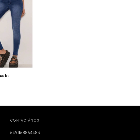
mado
CONTACTÁNOS
5491158864483