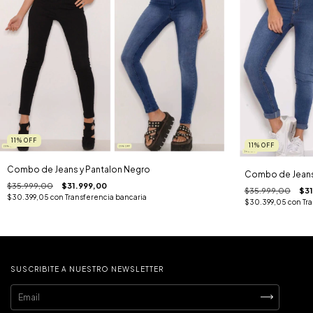
11
%
OFF
11
%
OFF
Combo de Jeans y Pantalon Negro
Combo de Jeans 
$35.999,00
$31.999,00
$35.999,00
$31
$30.399,05
con
Transferencia bancaria
$30.399,05
con
Tr
SUSCRIBITE A NUESTRO NEWSLETTER