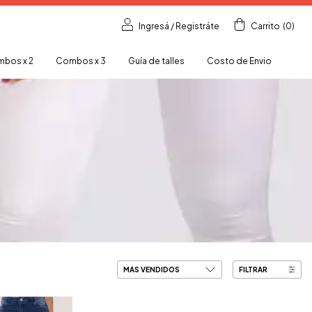
Ingresá
/
Registráte
Carrito
(
0
)
bos x 2
Combos x 3
Guía de talles
Costo de Envio
FILTRAR