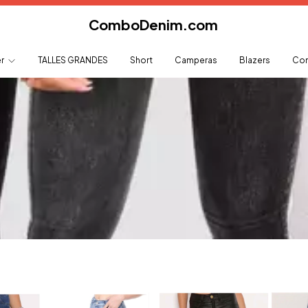
ComboDenim.com
er
TALLES GRANDES
Short
Camperas
Blazers
Com