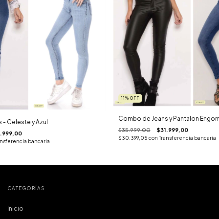
11
%
OFF
Combo de Jeans y Pantalon Engo
- Celeste y Azul
$35.999,00
$31.999,00
.999,00
$30.399,05
con
Transferencia bancaria
ansferencia bancaria
CATEGORÍAS
Inicio